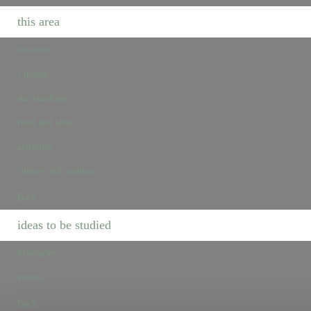
this area
location
Lusiana
surroundings
food and wine
activities
culture and tradition
Back
ideas to be studied
itineraries
events
Back