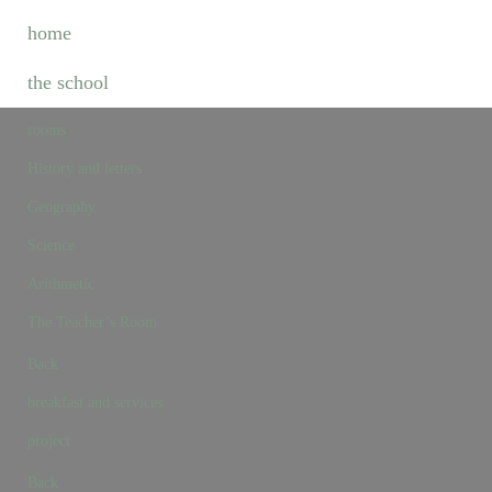
home
the school
rooms
History and letters
Geography
Science
Arithmetic
The Teacher’s Room
Back
breakfast and services
project
Back