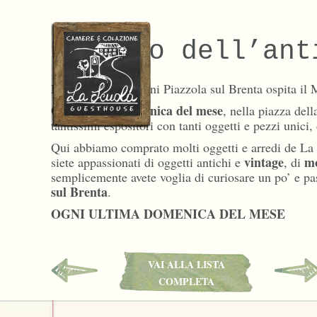
Mercato dell’ant
Da oltre quarant’anni Piazzola sul Brenta ospita il
Ogni ultima domenica del mese
, nella piazza del
tantissimi espositori con tanti oggetti e pezzi unici,
Qui abbiamo comprato molti oggetti e arredi de La Sc
vintage
mo
siete appassionati di oggetti antichi e
, di
semplicemente avete voglia di curiosare un po’ e pa
sul Brenta
.
OGNI ULTIMA DOMENICA DEL MESE
VAI ALLA LISTA
COMPLETA