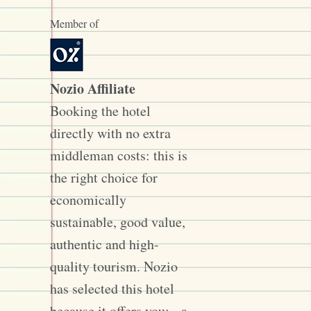
Member of
Nozio Affiliate
Booking the hotel
directly with no extra
middleman costs: this is
the right choice for
economically
sustainable, good value,
authentic and high-
quality tourism. Nozio
has selected this hotel
because it offers you: - a