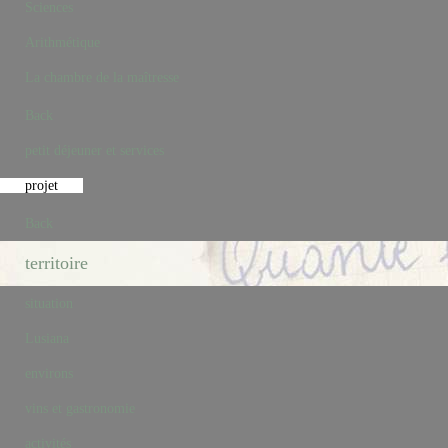
Sciences
Arithmétique
La chambre de la maîtresse
Back
petit déjeuner et services
projet
Back
territoire
situation
Lusiana
environs
vins et gastronomie
activités