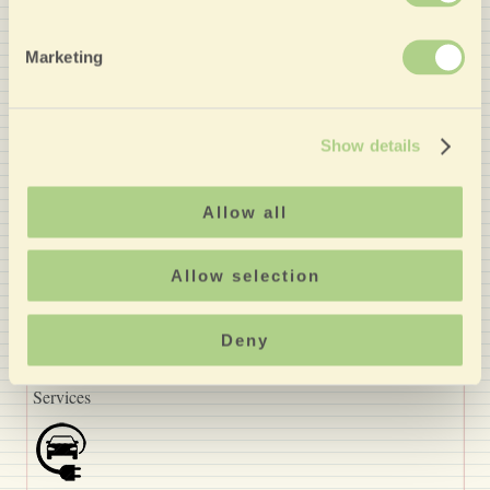
Marketing
Nozio Traveller
Êtes-vous un Nozio
Show details
Traveller? Accédez aux
remises qui vous sont
Allow all
réservées >
Recommandé par
Allow selection
Deny
TripAdvisor
Services