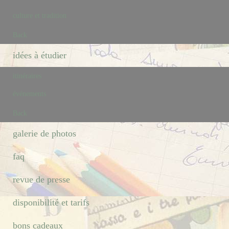
culture et tradition
Back
idées à étudier
itinéraires
événements
Back
galerie de photos
faq
revue de presse
disponibilité et tarifs
bons cadeaux