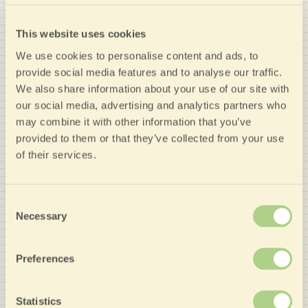
authentique et de
qualité. Nozio a
This website uses cookies
sélectionné cet hôtel
We use cookies to personalise content and ads, to
provide social media features and to analyse our traffic.
parce qu' il offre : - un
We also share information about your use of our site with
Site Officiel de qualité
our social media, advertising and analytics partners who
où réserver avec des
may combine it with other information that you’ve
provided to them or that they’ve collected from your use
tarifs avantageux sans
of their services.
inutiles coûts
d'intermédiation ; - un
Consent
bon rapport qualité/prix
Necessary
Selection
confirmé par les
opinions des hôtes
Preferences
enregistrées dans la
communauté de Nozio.
Statistics