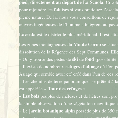
pied
directement au départ de La Scuola
,
. Covol
falaises
pour rejoindre les
si vous pratiquez l’escal
pleine nature. De là, nous vous conseillons de rejoi
œuvres ingénieuses de l’homme s’intègrent au paysa
Laverda
est le district le plus méridional. Il est si
Monte Corno
Les zones montagneuses du
se situe
dissolution de la Régence des Sept Communes. Elles 
ski
fond
– On y trouve des pistes de
de
(possibilité 
refuges d’alpage
– Il existe de nombreux
où l’on p
Asiago qui semble avoir été créé dans l’un de ces r
– Les chemins de terre panoramiques se prêtent à l
Tour des refuges
est appelé le «
».
Les bois
–
peuplés de mélèzes et de hêtres sont prop
la simple observation d’une végétation magnifique 
jardin botanique alpin
– Le
possède plus de 350 es