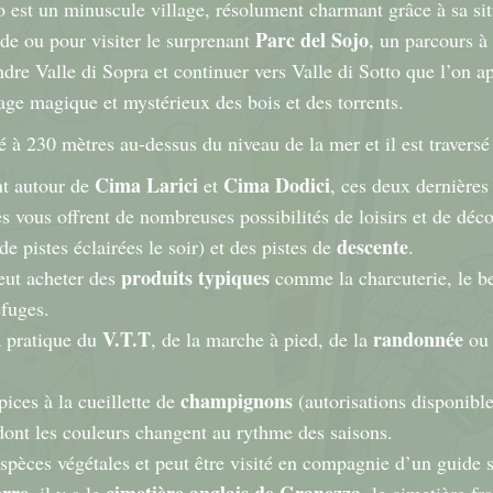
o est un minuscule village, résolument charmant grâce à sa sit
Parc del Sojo
ade ou pour visiter le surprenant
, un parcours à
ndre Valle di Sopra et continuer vers Valle di Sotto que l’on 
ge magique et mystérieux des bois et des torrents.
tué à 230 mètres au-dessus du niveau de la mer et il est travers
Cima Larici
Cima Dodici
nt autour de
et
, ces deux dernières 
vous offrent de nombreuses possibilités de loisirs et de déco
descente
de pistes éclairées le soir) et des pistes de
.
produits typiques
eut acheter des
comme la charcuterie, le b
efuges.
V.T.T
randonnée
a pratique du
, de la marche à pied, de la
ou
champignons
ices à la cueillette de
(autorisations disponibl
dont les couleurs changent au rythme des saisons.
pèces végétales et peut être visité en compagnie d’un guide 