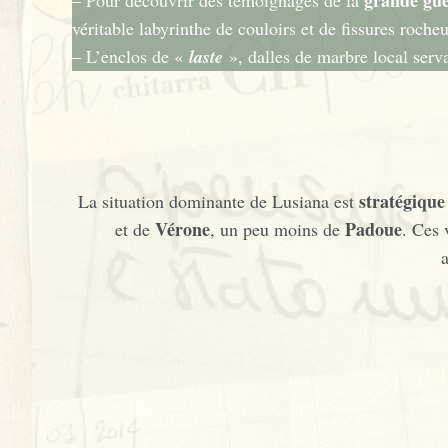
grande gu
– Pour découvrir des témoignages de la
véritable labyrinthe de couloirs et de fissures roch
– L’enclos de «
laste
», dalles de marbre local serva
stratégique 
La situation dominante de Lusiana est
Vérone
Padoue
et de
, un peu moins de
. Ces 