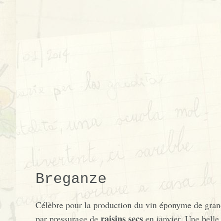
Breganze
Célèbre pour la production du vin éponyme de gra
raisins secs
par pressurage de
en janvier. Une belle