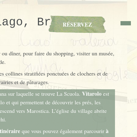
iago, Breganze,
RÉSERVEZ
 ou dîner, pour faire du shopping, visiter un musée,
de.
es collines stratifiées ponctuées de clochers et de
airies et de pâturages.
Vitarolo
ana sur laquelle se trouve La Scuola.
est
lo et qui permettent de découvrir les prés, les
descend vers Marostica. L’église du village abrite
hi.
itinéraire
à
que vous pouvez également parcourir