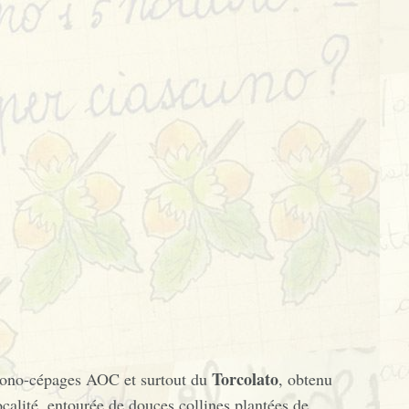
Torcolato
 mono-cépages AOC et surtout du
, obtenu
calité, entourée de douces collines plantées de