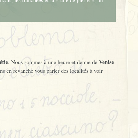
ançais, les tranchées et la « cité de pierre », un
étie
Venise
. Nous sommes à une heure et demie de
ons en revanche vous parler des localités à voir
.