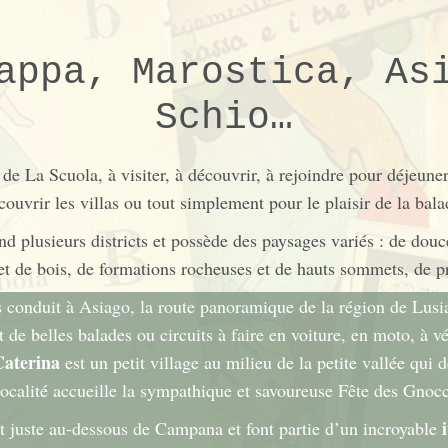
appa, Marostica, As
Schio…
de La Scuola, à visiter, à découvrir, à rejoindre pour déjeuner
couvrir les villas ou tout simplement pour le plaisir de la bala
nd plusieurs districts et possède des paysages variés : de douc
t de bois, de formations rocheuses et de hauts sommets, de pr
s conduit à Asiago, la route panoramique de la région de Lusi
 de belles balades ou circuits à faire en voiture, en moto, à vé
Caterina
est un petit village au milieu de la petite vallée qui 
ocalité accueille la sympathique et savoureuse Fête des Gnocc
t juste au-dessous de Campana et font partie d’un incroyable