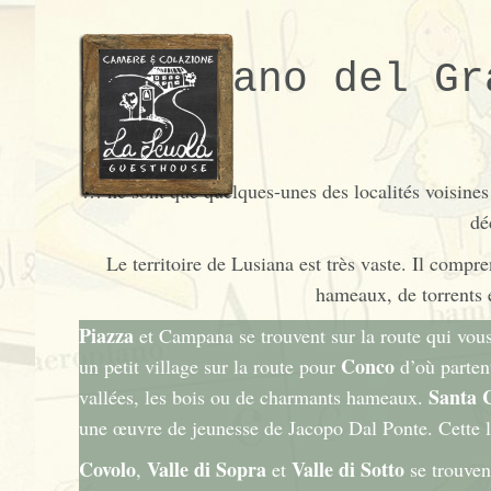
Bassano del Gr
… ne sont que quelques-unes des localités voisines 
dé
Le territoire de Lusiana est très vaste. Il compre
hameaux, de torrents e
Piazza
et
Campana
se trouvent sur la route qui vou
Conco
un petit village sur la route pour
d’où partent
Santa 
vallées, les bois ou de charmants hameaux.
une œuvre de jeunesse de Jacopo Dal Ponte. Cette l
Covolo
Valle di Sopra
Valle di Sotto
,
et
se trouven