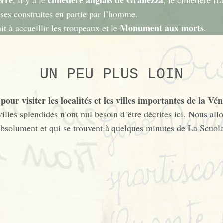
erre
cimetière anglais
de Granezza
, il y a le
, le cimetière fr
euses construites en partie par l’homme.
Monument aux morts
it à accueillir les troupeaux et le
.
UN PEU PLUS LOIN
pour visiter les localités et les villes importantes de la Vén
villes splendides n’ont nul besoin d’être décrites ici. Nous all
absolument et qui se trouvent à quelques minutes de La Scuola