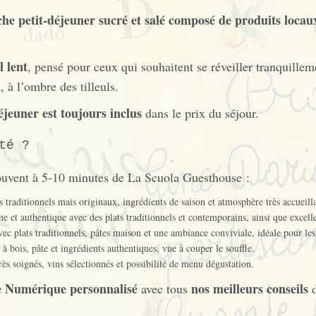
che petit-déjeuner sucré et salé composé de produits locau
l lent
, pensé pour ceux qui souhaitent se réveiller tranquillem
n
, à l’ombre des tilleuls.
éjeuner est toujours inclus
dans le prix du séjour.
té ?
 trouvent à 5-10 minutes de La Scuola Guesthouse :
 traditionnels mais originaux, ingrédients de saison et atmosphère très accueill
e et authentique avec des plats traditionnels et contemporains, ainsi que excel
ec plats traditionnels, pâtes maison et une ambiance conviviale, idéale pour les
 bois, pâte et ingrédients authentiques, vue à couper le souffle.
rès soignés, vins sélectionnés et possibilité de menu dégustation.
 Numérique personnalisé
nos meilleurs conseils
avec tous
d