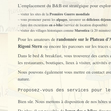
L’emplacement du B&B est stratégique pour explor
Première Guerre mondiale
– visiter les sites de la
alpages
délicieux déjeun
– vous promener parmi les
, savourer un
en e-bike
– faire des excursions
(service de location disponible)
Marostica
– visiter des villages historiques comme
(à 20 minutes)
randonnée sur le Plateau d’
Pour les amateurs de
Rigoni Stern
ou encore les parcours sur les traces 
Dans le bed & breakfast, vous trouverez des cartes 
les restaurants, boutiques, lieux à visiter, activités 
Nous pouvons également vous mettre en contact av
nature.
Proposez-vous des services pour le
Bien sûr. Nous mettons à disposition de nos hôtes 
louer des e-bikes
De plus, il est possible de
directe