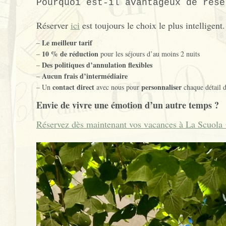
Pourquoi est-il avantageux de rése
Réserver
ici
est toujours le choix le plus intelligen
Le meilleur tarif
–
10 % de réduction
–
pour les séjours d’au moins 2 nuits
Des politiques d’annulation flexibles
–
Aucun frais d’intermédiaire
–
contact direct
personnaliser
– Un
avec nous pour
chaque détail d
Envie de vivre une émotion d’un autre temps ?
Réservez dès maintenant vos vacances à La Scuola