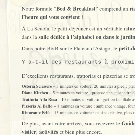
Bed & Breakfast
ri
Notre formule “
” comprend un
l’heure qui vous convient
!
ritue
À La Scuola, le petit-déjeuner est un véritable
salle dédiée à l’alphabet ou dans le jardi
dans la
petit-d
Dans notre B&B sur le Plateau d’Asiago, le
Y a-t-il des restaurants à proximi
D’excellents restaurants, trattorias et pizzerias se
Osteria Sciessere
– 3 minutes en voiture, 20 minutes à pied : plats
Diana Kitchen
– 5 minutes en voiture : propose une cuisine fraîch
Trattoria Alla Rosa
– 10 minutes en voiture : gestion familiale av
Pizzeria Al Baffo
– 4 minutes en voiture : ambiance vintage, four à
Ristorante Felù
– 15 minutes en voiture : cuisine créative, plats t
Guide
De plus, avant votre arrivée, vous recevrez le
visiter
activités
,
et bien plus encore.