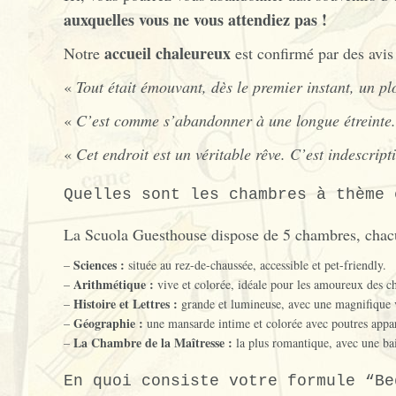
auxquelles vous ne vous attendiez pas !
accueil chaleureux
Notre
est confirmé par des avis 
«
Tout était émouvant, dès le premier instant, un pl
«
C’est comme s’abandonner à une longue étreinte.
«
Cet endroit est un véritable rêve. C’est indescriptib
Quelles sont les chambres à thème 
La Scuola Guesthouse dispose de 5 chambres, chacune
Sciences :
–
située au rez-de-chaussée, accessible et pet-friendly.
Arithmétique :
–
vive et colorée, idéale pour les amoureux des chif
Histoire et Lettres :
–
grande et lumineuse, avec une magnifique 
Géographie :
–
une mansarde intime et colorée avec poutres appar
La Chambre de la Maîtresse :
–
la plus romantique, avec une ba
En quoi consiste votre formule “Be