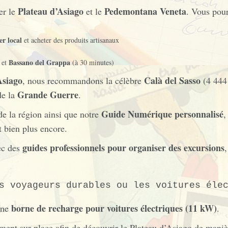
Plateau d’Asiago
Pedemontana Veneta
er le
et le
. Vous pour
er local
et acheter des produits artisanaux
Bassano del Grappa
 et
(à 30 minutes)
Asiago
Calà del Sasso
, nous recommandons la célèbre
(4 444 
Grande Guerre
de la
.
Guide Numérique personnalisé
de la région ainsi que notre
,
et bien plus encore.
guides professionnels pour organiser des excursions
ec des
s voyageurs durables ou les voitures éle
borne de recharge pour voitures électriques (11 kW)
une
.
ment sur place afin de découvrir le Plateau d’Asiago de maniè