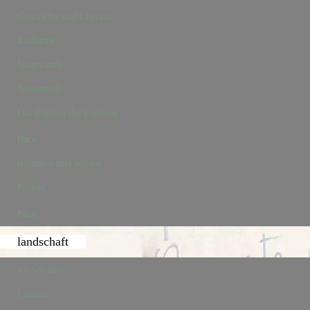
Geschichte und Literatur
Erdkunde
Naturkunde
Arithmetik
Das Zimmer der Lehrerin
Back
frühstück und service
Projekt
Back
landschaft
wo wir sind
Lusiana