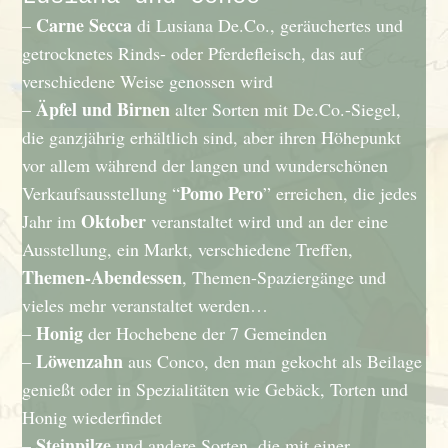
Carne Secca
–
di Lusiana De.Co., geräuchertes und
getrocknetes Rinds- oder Pferdefleisch, das auf
verschiedene Weise genossen wird
Äpfel und Birnen
–
alter Sorten mit De.Co.-Siegel,
die ganzjährig erhältlich sind, aber ihren Höhepunkt
vor allem während der langen und wunderschönen
Pomo Pero
Verkaufsausstellung “
” erreichen, die jedes
Oktober
Jahr im
veranstaltet wird und an der eine
Ausstellung, ein Markt, verschiedene Treffen,
Themen-Abendessen
, Themen-Spaziergänge und
vieles mehr veranstaltet werden…
Honig
–
der Hochebene der 7 Gemeinden
Löwenzahn
–
aus Conco, den man gekocht als Beilage
genießt oder in Spezialitäten wie Gebäck, Torten und
Honig wiederfindet
Steinpilze
–
und andere Sorten, die mit einer