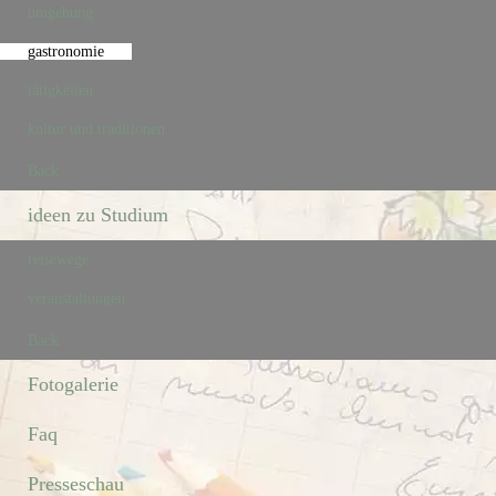
umgebung
gastronomie
tätigkeiten
kultur und traditionen
Back
ideen zu Studium
reisewege
veranstaltungen
Back
Fotogalerie
Faq
Presseschau