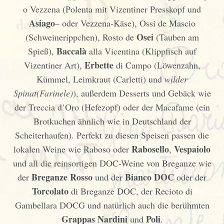
o Vezzena (Polenta mit Vizentiner Presskopf und
Asiago
– oder Vezzena-Käse), Ossi de Mascio
Osei
(Schweinerippchen), Rosto de
(Tauben am
Baccalà
Spieß),
alla Vicentina (Klippfisch auf
Erbette
Vizentiner Art),
di Campo (Löwenzahn,
Kümmel, Leimkraut (Carletti) und
wilder
Spinat(Farinele)
), außerdem Desserts und Gebäck wie
der Treccia d’Oro (Hefezopf) oder der Macafame (ein
Brotkuchen ähnlich wie in Deutschland der
Scheiterhaufen). Perfekt zu diesen Speisen passen die
Rabosello
Vespaiolo
lokalen Weine wie Raboso oder
,
und all die reinsortigen DOC-Weine von Breganze wie
Breganze Rosso
Bianco DOC
der
und der
oder der
Torcolato
di Breganze DOC, der Recioto di
Gambellara DOCG und natürlich auch die berühmten
Grappas
Nardini
Poli
und
.