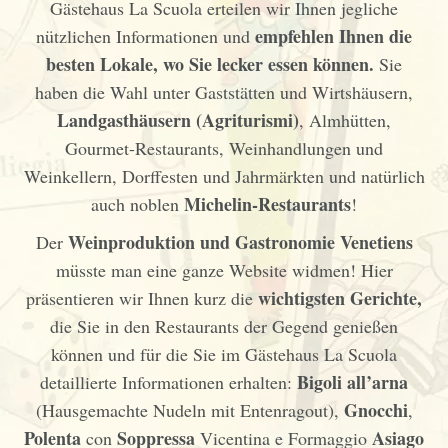
Gästehaus La Scuola erteilen wir Ihnen jegliche
empfehlen Ihnen die
nützlichen Informationen und
besten Lokale, wo Sie lecker essen können.
Sie
haben die Wahl unter Gaststätten und Wirtshäusern,
Landgasthäusern (Agriturismi)
, Almhütten,
Gourmet-Restaurants, Weinhandlungen und
Weinkellern, Dorffesten und Jahrmärkten und natürlich
Michelin-Restaurants
auch noblen
!
Weinproduktion und Gastronomie Venetiens
Der
müsste man eine ganze Website widmen! Hier
wichtigsten Gerichte,
präsentieren wir Ihnen kurz die
die Sie in den Restaurants der Gegend genießen
können und für die Sie im Gästehaus La Scuola
Bigoli all’arna
detaillierte Informationen erhalten:
Gnocchi
(Hausgemachte Nudeln mit Entenragout),
,
Polenta
Soppressa
Asiago
con
Vicentina e Formaggio