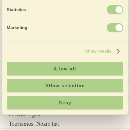
Statistics
Mitglied von
Marketing
Partner von Nozio
Show details
Direkte Buchung des
Hotels, ohne unnötige
Allow all
Vermittlungskosten: die
Wahl eines finanziell
Allow selection
tragbaren, preiswerten,
Deny
authentischen und
hochwertigen
Tourismus. Nozio hat