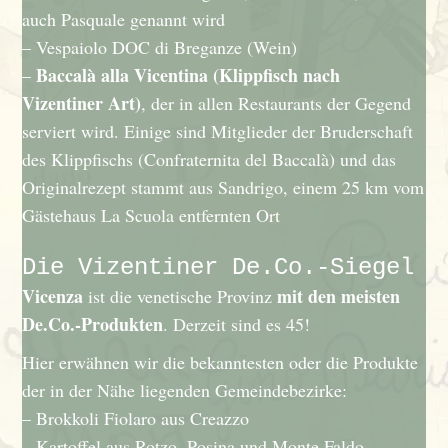
auch Pasquale genannt wird
– Vespaiolo DOC di Breganze (Wein)
Baccalà alla Vicentina (Klippfisch nach
–
Vizentiner Art)
, der in allen Restaurants der Gegend
serviert wird. Einige sind Mitglieder der Bruderschaft
des Klippfischs (Confraternita del Baccalà) und das
Originalrezept stammt aus Sandrigo, einem 25 km vom
Gästehaus La Scuola entfernten Ort
Die Vizentiner De.Co.-Siegel
Vicenza
mit den meisten
ist die venetische Provinz
De.Co.-Produkten
. Derzeit sind es 45!
Hier erwähnen wir die bekanntesten oder die Produkte
der in der Nähe liegenden Gemeindebezirke:
– Brokkoli Fiolaro aus Creazzo
– Kartoffel aus Rotzo, Posina und Monte Faldo