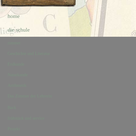
home
die schule
zimmer
Geschichte und Literatur
Erdkunde
Naturkunde
Arithmetik
Das Zimmer der Lehrerin
Back
frühstück und service
Projekt