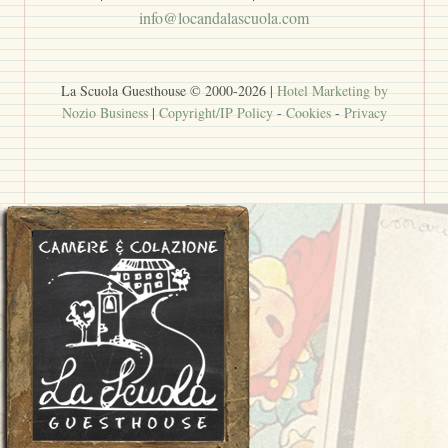
info@locandalascuola.com
La Scuola Guesthouse © 2000-
2026
|
Hotel Marketing by
Nozio Business
|
Copyright/IP Policy
-
Cookies
-
Privacy