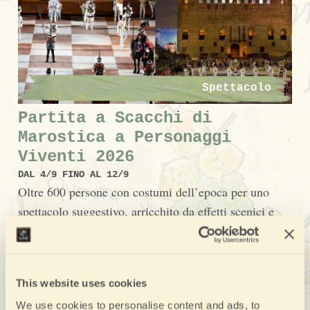
Spettacolo
Partita a Scacchi di
Marostica a Personaggi
Viventi 2026
DAL 4/9 FINO AL 12/9
Oltre 600 persone con costumi dell’epoca per uno
spettacolo suggestivo, arricchito da effetti scenici e
fuochi d’artificio, cavalieri e ballerine, giocolieri e
mangiafuoco, commedianti e musici, spadaccini ma
soprattutto dai cittadini di Marostica!
This website uses cookies
We use cookies to personalise content and ads, to