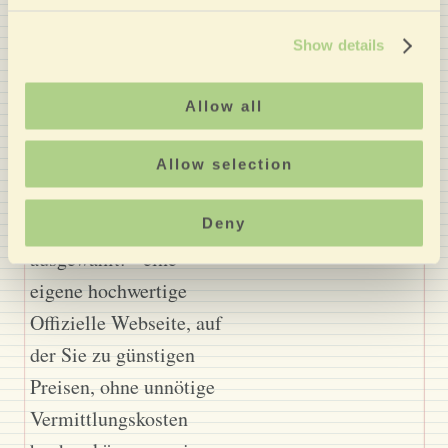
Wahl eines finanziell
tragbaren, preiswerten,
Show details
authentischen und
hochwertigen
Allow all
Tourismus. Nozio hat
dieses Hotel aufgrund
Allow selection
der folgenden
Dienstleistungen
Deny
ausgewählt: - eine
eigene hochwertige
Offizielle Webseite, auf
der Sie zu günstigen
Preisen, ohne unnötige
Vermittlungskosten