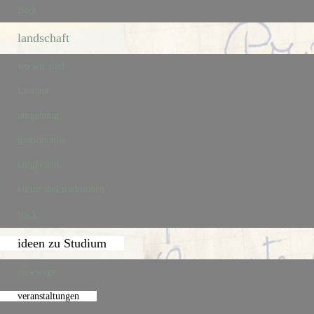
Back
landschaft
wo wir sind
Lusiana
umgebung
gastronomie
tätigkeiten
kultur und traditionen
Back
ideen zu Studium
reisewege
veranstaltungen