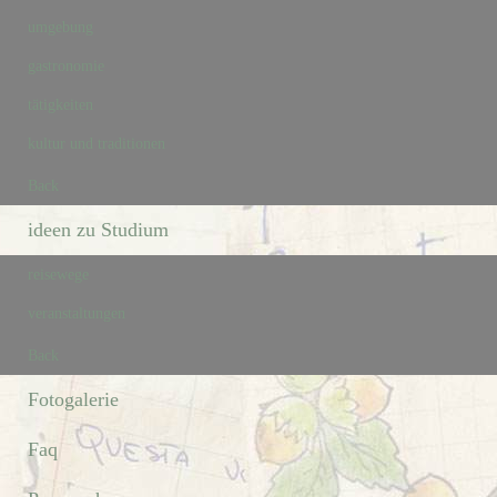
umgebung
gastronomie
tätigkeiten
kultur und traditionen
Back
ideen zu Studium
reisewege
veranstaltungen
Back
Fotogalerie
Faq