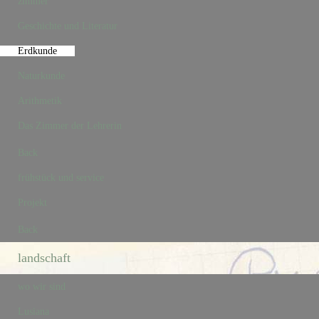
zimmer
Geschichte und Literatur
Erdkunde
Naturkunde
Arithmetik
Das Zimmer der Lehrerin
Back
frühstück und service
Projekt
Back
landschaft
wo wir sind
Lusiana