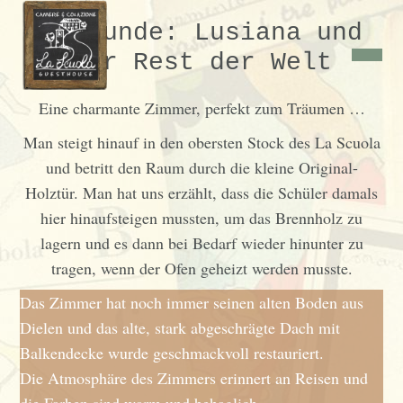
Erdkunde: Lusiana und
der Rest der Welt
Eine charmante Zimmer, perfekt zum Träumen …
Man steigt hinauf in den obersten Stock des La Scuola
und betritt den Raum durch die kleine Original-
Holztür. Man hat uns erzählt, dass die Schüler damals
hier hinaufsteigen mussten, um das Brennholz zu
lagern und es dann bei Bedarf wieder hinunter zu
tragen, wenn der Ofen geheizt werden musste.
Das Zimmer hat noch immer seinen alten Boden aus
Dielen und das alte, stark abgeschrägte Dach mit
Balkendecke wurde geschmackvoll restauriert.
Die Atmosphäre des Zimmers erinnert an Reisen und