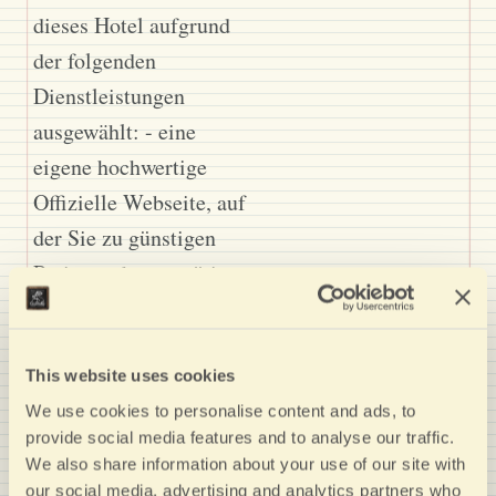
dieses Hotel aufgrund
der folgenden
Dienstleistungen
ausgewählt: - eine
eigene hochwertige
Offizielle Webseite, auf
der Sie zu günstigen
Preisen, ohne unnötige
Vermittlungskosten
buchen können; - ein
ausgezeichnetes
This website uses cookies
Preis-/Leistungsverhältn
We use cookies to personalise content and ads, to
provide social media features and to analyse our traffic.
is, das con den
We also share information about your use of our site with
Kommentaren der bei
our social media, advertising and analytics partners who