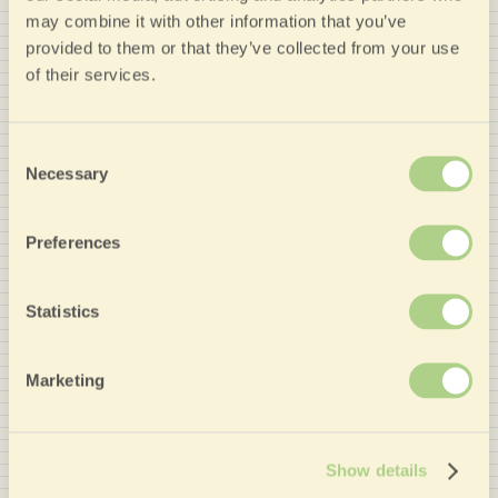
Community Nozio
may combine it with other information that you’ve
provided to them or that they’ve collected from your use
eingeschriebenen Gäste
of their services.
bestätigt wird.
Consent
Necessary
Selection
Nozio Traveller
Sind Sie ein Nozio
Preferences
Traveller? Nutzen Sie
Ihre persönlichen Extra-
Statistics
Rabatte >
Empfohlen von
Marketing
Show details
TripAdvisor