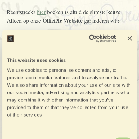
Rechtstreeks
hier
boeken is altijd de slimste keuze.
Officiële Website
Alleen op onze
garanderen wij:
De beste beschikbare prijs
–
10% korting
–
bij verblijven van minimaal 2 nachten
Flexibele annuleringsvoorwaarden
–
Geen tussenpersoonkosten
–
Rechtstreeks contact
–
met ons om elk detail van uw verblijf te
This website uses cookies
personaliseren
We use cookies to personalise content and ads, to
Wilt u de emoties van vroeger opnieuw beleven?
provide social media features and to analyse our traffic.
Boek nu uw vakantie bij La Scuola ➝
We also share information about your use of our site with
our social media, advertising and analytics partners who
may combine it with other information that you’ve
provided to them or that they’ve collected from your use
of their services.
Consent