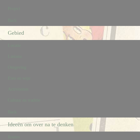
Project
Back
Gebied
Locatie
Lusiana
Omgeving
Eten en wijn
Activiteiten
Cultuur en traditie
Back
Ideeën om over na te denken
Routes