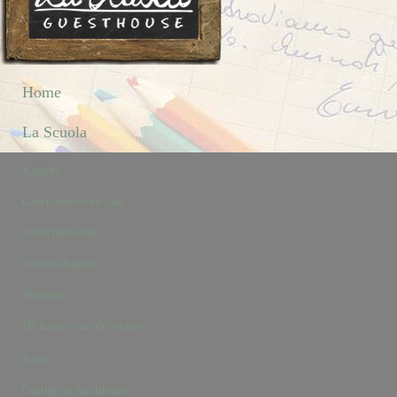
Home
La Scuola
Kamers
Geschiedenis en taal
Aardrijkskunde
Wetenschappen
Rekenen
De kamer van de lerares
Back
Ontbijt en faciliteiten