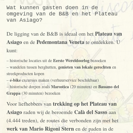
Wat kunnen gasten doen in de
omgeving van de B&B en het Plateau
van Asiago?
Plateau van
De ligging van de B&B is ideaal om het
Asiago
Pedemontana Veneta
en de
te ontdekken. U
kunt:
Eerste Wereldoorlog
– historische locaties uit de
bezoeken
genieten van lokale gerechten
– wandelen tussen berghutten,
en
streekproducten kopen
e-bike
–
excursies maken (verhuurservice beschikbaar)
Marostica
Bassano del
– historische dorpen zoals
(20 minuten) en
Grappa
(30 minuten) bezoeken
trekking op het Plateau van
Voor liefhebbers van
Asiago
Calà del Sasso
raden wij de beroemde
aan
(4.444 treden), de routes die verbonden zijn met het
werk van Mario Rigoni Stern
en de paden in de