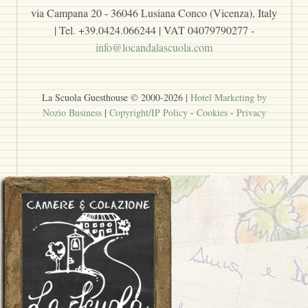
via Campana 20 - 36046 Lusiana Conco (Vicenza), Italy
| Tel. +39.0424.066244 | VAT 04079790277 -
info@locandalascuola.com
La Scuola Guesthouse © 2000-
2026
|
Hotel Marketing by
Nozio Business
|
Copyright/IP Policy
-
Cookies
-
Privacy