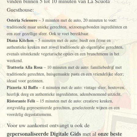
vinden binnen 5 tot 10 minuten van La Scuola
Guesthouse:
Osteria Sciessere
– 3 minuten met de auto, 20 minuten te voet:
traditionele maar unieke gerechten, seizoensgebonden ingrediënten en
een zeer gezellige sfeer. Ook te voet bereikbaar.
Diana Kitchen
– 5 minuten met de auto: biedt een frisse en
authentieke keuken met zowel traditionele als eigentijdse gerechten,
evenals uitstekende vegetarische opties en een brunchmenu in het
weekend.
Trattoria Alla Rosa
– 10 minuten met de auto: familiebedrijf met
traditionele gerechten, huisgemaakte pasta en een vriendelijke sfeer;
ideaal voor gezinnen.
Pizzeria Al Baffo
– 4 minuten met de auto: vintage sfeer, houtoven,
heerlijk deeg en authentieke ingrediënten, adembenemend uitzicht.
Ristorante Felù
– 15 minuten met de auto: creatieve keuken,
zorgvuldig gepresenteerde gerechten, geselecteerde wijnen en een
voordelig degustatiemenu.
Voor uw aankomst ontvangt u ook de
gepersonaliseerde Digitale Gids
onze beste
met al