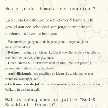
Hoe zijn de themakamers ingericht?
La Scuola Guesthouse beschikt over 5 kamers, elk
gewijd aan een schoolvak om jeugdherinneringen
opnieuw tot leven te brengen:
Wetenschap:
–
gelegen op de begane grond, toegankelijk en
huisdiervriendelijk.
Rekenen:
–
levendig en kleurrijk, ideaal voor liefhebbers van cijfers,
zeer ruim en perfect voor gezinnen.
Geschiedenis & Literatuur:
–
licht en ruim, met een prachtig
panoramisch uitzicht over de vlakte.
–
Aardrijkskunde:
een gezellige en kleurrijke zolderkamer met
zichtbare kastanjebalken.
De Kamer van de Juf:
–
de meest romantische kamer, met een retro
badkuip in de kamer zelf.
Wat is inbegrepen in jullie “Bed &
Breakfast”-formule?