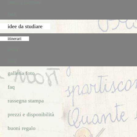
cultura e tradizione
Back
idee da studiare
itinerari
eventi
Back
galleria foto
faq
rassegna stampa
prezzi e disponibilità
buoni regalo