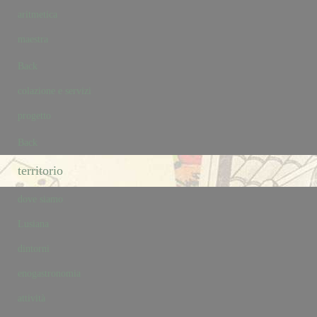
aritmetica
maestra
Back
colazione e servizi
progetto
Back
territorio
dove siamo
Lusiana
dintorni
enogastronomia
attività