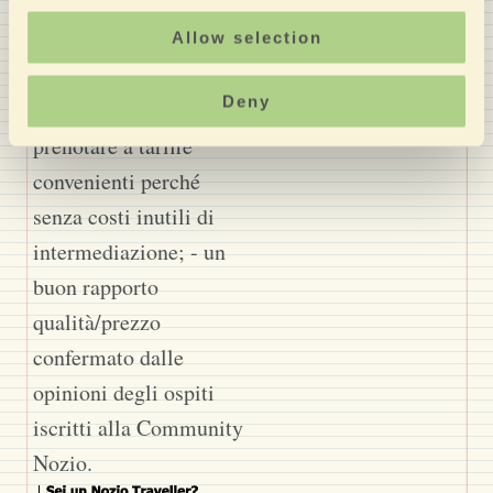
Nozio ha selezionato
questo hotel perché ti
Allow selection
offre: - un suo Sito
Deny
Ufficiale di qualità dove
prenotare a tariffe
convenienti perché
senza costi inutili di
intermediazione; - un
buon rapporto
qualità/prezzo
confermato dalle
opinioni degli ospiti
iscritti alla Community
Nozio.