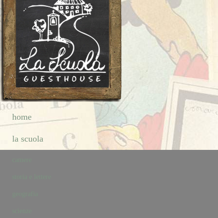
home
la scuola
camere
storia e lettere
geografia
scienze