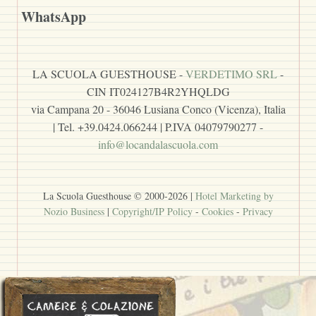
WhatsApp
LA SCUOLA GUESTHOUSE -
VERDETIMO SRL
-
CIN IT024127B4R2YHQLDG
via Campana 20 - 36046 Lusiana Conco (Vicenza), Italia
| Tel. +39.0424.066244 | P.IVA 04079790277 -
info@locandalascuola.com
La Scuola Guesthouse © 2000-
2026
|
Hotel Marketing by
Nozio Business
|
Copyright/IP Policy
-
Cookies
-
Privacy